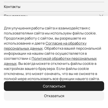
Контакты
Покупателям
Владельцам
Для улучшения работы сайта и взаимодействия с
пользователями сайта мы используем файлы cookie.
О компании
Продолжая работу с сайтом, вы разрешаете их
использование и даете
Согласие на обработку
персональных данных
. Обработка вашей персональной
Представленные на сайте изображения автомобилей могут отличаться
от автомобилей, доступных в дилерских центрах. Отображение цветов
информации на нашем сайте осуществляется в
на экранах различных устройств может отличаться от цвета реального
соответствии с
Политикой обработки персональных
автомобиля. Некоторые опции и цвета автомобиля на изображениях
могут быть не доступны в дилерских центрах.
данных
. Вы всегда можете отключить файлы cookie в
Вся представленная на сайте информация, касающаяся автомобилей,
настройках вашего браузера. Если файлы cookie
носит информационный характер и не является публичной офертой.
Фактические характеристики могут быть изменены в любое время. Все
отключены, это может означать, что вы не сможете в
цены, указанные на сайте, не являются окончательными и
полной мере использовать все функции нашего сайта.
устанавливаются дилерскими центрами индивидуально.
Согласиться
Политика обработки персональных данных
Отказаться
© 2026, Все права защищены.
UDP Auto