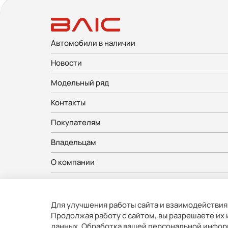
Автомобили в наличии
Новости
Модельный ряд
Контакты
Покупателям
Владельцам
О компании
Представленные на сайте изображения автомобилей могут о
цвета реального автомобиля. Некоторые опции и цвета авто
Вся представленная на сайте информация, касающаяся авто
Для улучшения работы сайта и взаимодействия
время. Все цены, указанные на сайте, не являются оконча
Продолжая работу с сайтом, вы разрешаете их
данных
. Обработка вашей персональной инфор